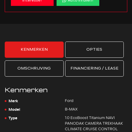
Interesse?
Auto inruilen?
KENMERKEN
OPTIES
OMSCHRIJVING
FINANCIERING / LEASE
Kenmerken
Merk
Ford
Model
B-MAX
Type
1.0 EcoBoost Titanium NAVI
PANODAK CAMERA TREKHAAK
CLIMATE CRUISE CONTROL