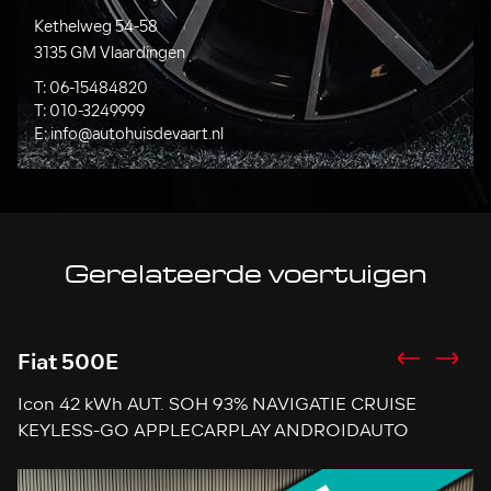
Kethelweg 54-58
3135 GM Vlaardingen
T:
06-15484820
T:
010-3249999
E:
info@autohuisdevaart.nl
Gerelateerde voertuigen
Fiat 500E
M
Icon 42 kWh AUT. SOH 93% NAVIGATIE CRUISE
1
KEYLESS-GO APPLECARPLAY ANDROIDAUTO
S