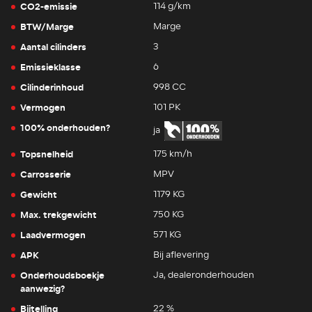
CO2-emissie
114 g/km
BTW/Marge
Marge
Aantal cilinders
3
Emissieklasse
6
Cilinderinhoud
998 CC
Vermogen
101 PK
100% onderhouden?
ja
Topsnelheid
175 km/h
Carrosserie
MPV
Gewicht
1179 KG
Max. trekgewicht
750 KG
Laadvermogen
571 KG
APK
Bij aflevering
Onderhoudsboekje
Ja, dealeronderhouden
aanwezig?
Bijtelling
22 %