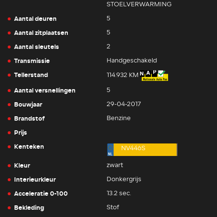
STOELVERWARMING
Aantal deuren
5
Aantal zitplaatsen
5
Aantal sleutels
2
Transmissie
Handgeschakeld
Tellerstand
114.932 KM
Aantal versnellingen
5
Bouwjaar
29-04-2017
Brandstof
Benzine
Prijs
Kenteken
NV446S
Kleur
zwart
Interieurkleur
Donkergrijs
Acceleratie 0-100
13.2 sec.
Bekleding
Stof