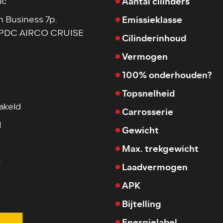
Aantal cilinders
ic
Emissieklasse
n Business 7p.
 PDC AIRCO CRUISE
Cilinderinhoud
Vermogen
100% onderhouden?
Topsnelheid
akeld
Carrosserie
M
Gewicht
Max. trekgewicht
0
Laadvermogen
APK
Bijtelling
Energielabel