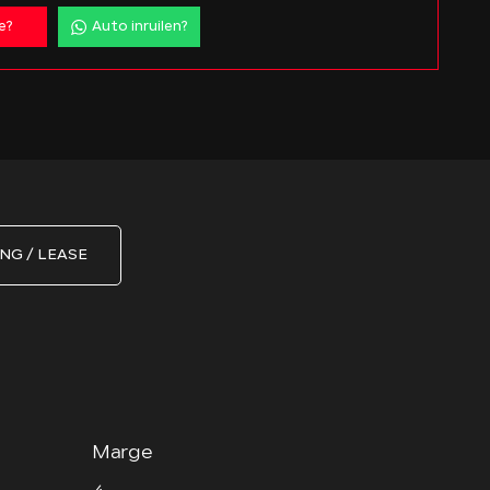
e?
Auto inruilen?
NG / LEASE
Marge