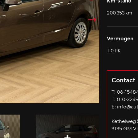
Km-stand
200.353 km
Vermogen
110 PK
Contact
T:
06-1548
T:
010-324
E:
info@aut
Kethelweg 
3135 GM Vl