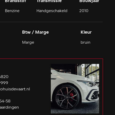
Brandstof
Transmissie
Bouwjaar
Benzine
Handgeschakeld
2010
Btw / Marge
Kleur
Marge
bruin
4820
9999
ohuisdevaart.nl
54-58
aardingen