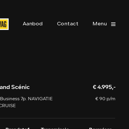
Aanbod
Contact
Menu
rand Scénic
€ 4.995,-
n Business 7p. NAVIGATIE
€ 90 p/m
CRUISE