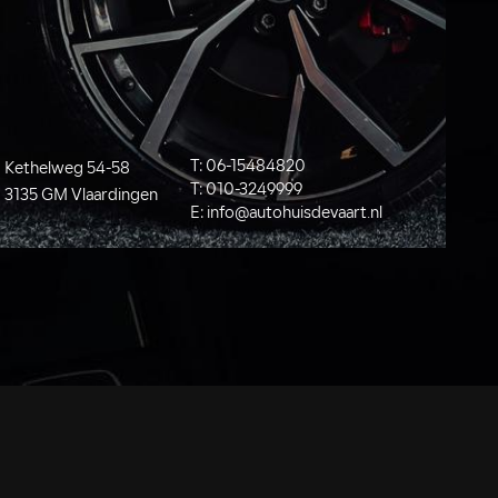
T:
06-15484820
Kethelweg 54-58
T:
010-3249999
3135 GM Vlaardingen
E:
info@autohuisdevaart.nl