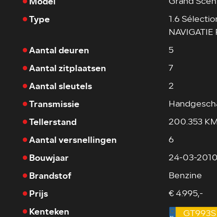
Model
Grand Scén
Type
1.6 Sélectio
NAVIGATIE
Aantal deuren
5
Aantal zitplaatsen
7
Aantal sleutels
2
Transmissie
Handgesch
Tellerstand
200.353 K
Aantal versnellingen
6
Bouwjaar
24-03-201
Brandstof
Benzine
Prijs
€ 4.995,-
Kenteken
GT993S