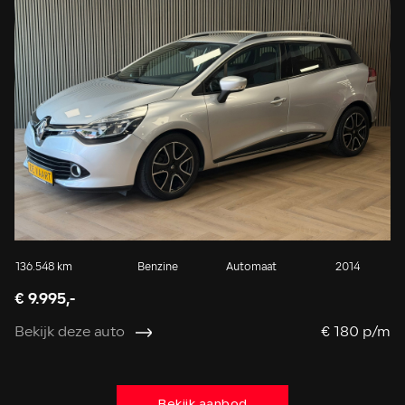
136.548 km
Benzine
Automaat
2014
13
€ 9.995,-
€ 
Bekijk deze auto
€ 180 p/m
Be
Bekijk aanbod