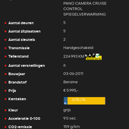
PANO CAMERA CRUISE
CONTROL
SPIEGELVERWARMING
Aantal deuren
5
Aantal zitplaatsen
5
Aantal sleutels
2
Transmissie
Handgeschakeld
Tellerstand
224.993 KM
Aantal versnellingen
6
Bouwjaar
03-06-2011
Brandstof
Benzine
Prijs
€ 5.995,-
Kenteken
07RJT4
Kleur
grijs
Acceleratie 0-100
9.5 sec.
CO2-emissie
159 g/km