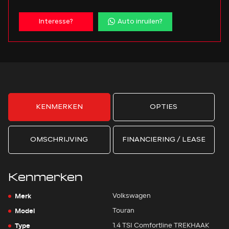
Interesse?
Auto inruilen?
KENMERKEN
OPTIES
OMSCHRIJVING
FINANCIERING / LEASE
Kenmerken
Merk
Volkswagen
Model
Touran
Type
1.4 TSI Comfortline TREKHAAK