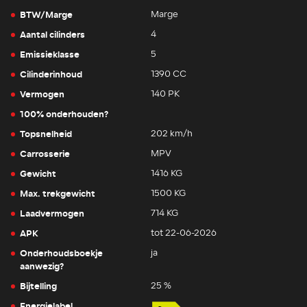
BTW/Marge
Marge
Aantal cilinders
4
Emissieklasse
5
Cilinderinhoud
1390 CC
Vermogen
140 PK
100% onderhouden?
Topsnelheid
202 km/h
Carrosserie
MPV
Gewicht
1416 KG
Max. trekgewicht
1500 KG
Laadvermogen
714 KG
APK
tot 22-06-2026
Onderhoudsboekje
ja
aanwezig?
Bijtelling
25 %
Energielabel