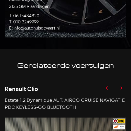
3135 GM Vlaardingen
T:
06-15484820
T:
010-3249999
E:
info@autohuisdevaart.nl
Gerelateerde voertuigen
Renault Clio
F
Estate 1.2 Dynamique AUT. AIRCO CRUISE NAVIGATIE
1
PDC KEYLESS-GO BLUETOOTH
C