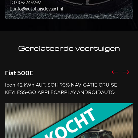
T:
010-3249999
E:
info@autohuisdevaart.nl
Gerelateerde voertuigen
Fiat 500E
F
Icon 42 kWh AUT. SOH 93% NAVIGATIE CRUISE
1
KEYLESS-GO APPLECARPLAY ANDROIDAUTO
T
S