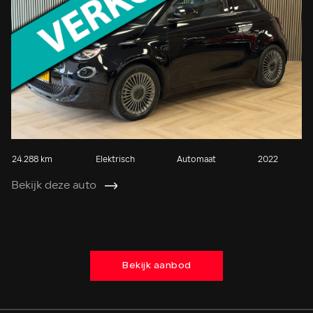
24.288 km
Elektrisch
Automaat
2022
11
Bekijk deze auto
Be
Bekijk aanbod