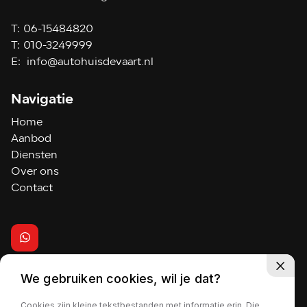
T:
06-15484820
T:
010-3249999
E:
info@autohuisdevaart.nl
Navigatie
Home
Aanbod
Diensten
Over ons
Contact
We gebruiken cookies, wil je dat?
2026 - Autohuis de Vaart
Cookies zijn kleine tekstbestanden met informatie erin. Die