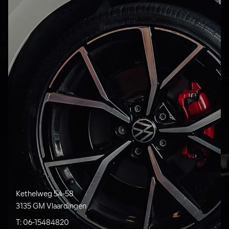
Kethelweg 54-58
3135 GM Vlaardingen
T:
06-15484820