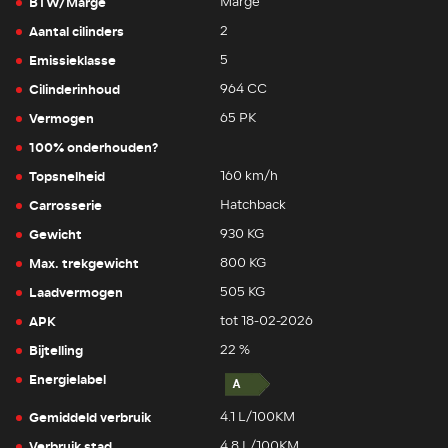
BTW/Marge
Marge
Aantal cilinders
2
Emissieklasse
5
Cilinderinhoud
964 CC
Vermogen
65 PK
100% onderhouden?
Topsnelheid
160 km/h
Carrosserie
Hatchback
Gewicht
930 KG
Max. trekgewicht
800 KG
Laadvermogen
505 KG
APK
tot 18-02-2026
Bijtelling
22 %
Energielabel
Gemiddeld verbruik
4.1 L/100KM
Verbruik stad
4.8 L/100KM