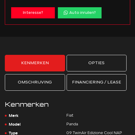
Interesse?
Auto inruilen?
KENMERKEN
OPTIES
OMSCHRIJVING
FINANCIERING / LEASE
Kenmerken
Merk
Fiat
Model
Panda
Type
0.9 TwinAir Edizione Cool NAP