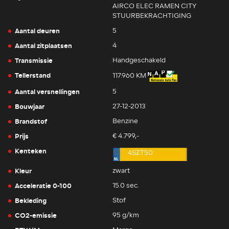
AIRCO ELEC RAMEN CITY
STUURBEKRACHTIGING
Aantal deuren
5
Aantal zitplaatsen
4
Transmissie
Handgeschakeld
Tellerstand
117.960 KM
Aantal versnellingen
5
Bouwjaar
27-12-2013
Brandstof
Benzine
Prijs
€ 4.799,-
Kenteken
4SZT50
Kleur
zwart
Acceleratie 0-100
15.0 sec.
Bekleding
Stof
CO2-emissie
95 g/km