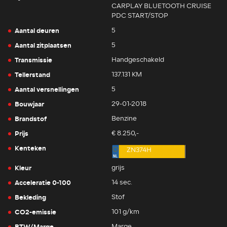
CARPLAY BLUETOOTH CRUISE
PDC START/STOP
Aantal deuren
5
Aantal zitplaatsen
5
Transmissie
Handgeschakeld
Tellerstand
137.131 KM
Aantal versnellingen
5
Bouwjaar
29-01-2018
Brandstof
Benzine
Prijs
€ 8.250,-
Kenteken
ZN374H
Kleur
grijs
Acceleratie 0-100
14 sec.
Bekleding
Stof
CO2-emissie
101 g/km
BTW/Marge
Marge