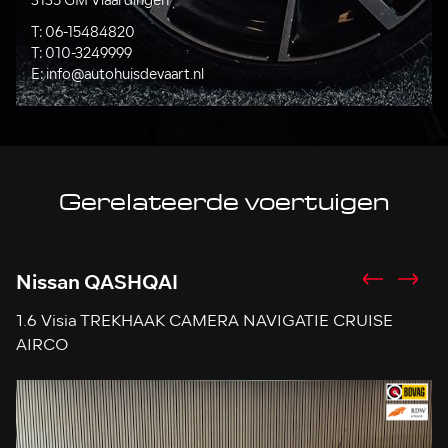
3135 GM Vlaardingen
T:
06-15484820
T:
010-3249999
E:
info@autohuisdevaart.nl
Gerelateerde voertuigen
Nissan QASHQAI
N
1.6 Visia TREKHAAK CAMERA NAVIGATIE CRUISE
1
AIRCO
D