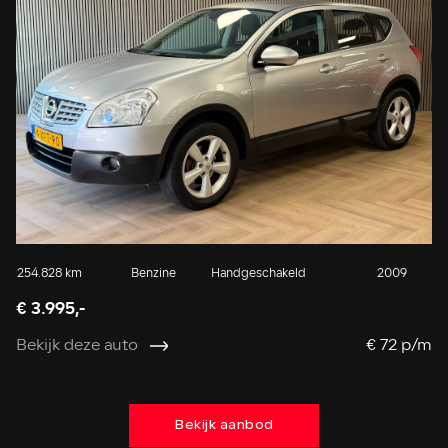
254.828 km
Benzine
Handgeschakeld
2009
14
€ 3.995,-
€ 
Bekijk deze auto
€ 72 p/m
Be
Bekijk aanbod