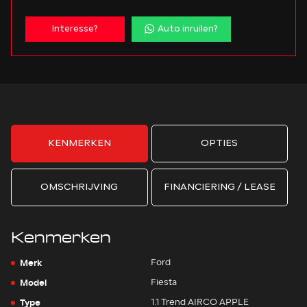
Interesse?
Auto inruilen?
KENMERKEN
OPTIES
OMSCHRIJVING
FINANCIERING / LEASE
Kenmerken
Merk
Ford
Model
Fiesta
Type
1.1 Trend AIRCO APPLE