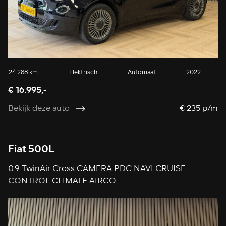
24.288 km
Elektrisch
Automaat
2022
€ 16.995,-
Bekijk deze auto
€ 235 p/m
Fiat 500L
0.9 TwinAir Cross CAMERA PDC NAVI CRUISE
CONTROL CLIMATE AIRCO