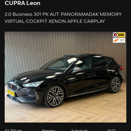
CUPRA Leon
2.0 Business 301 PK AUT. PANORAMADAK MEMORY
VIRTUAL COCKPIT XENON APPLE CARPLAY
CAMERA KEYLESS-GO CRUISE AIRCO