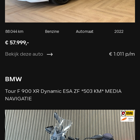
88.044 km
Benzine
Automaat
2022
€ 57.999,-
Bekijk deze auto
€ 1.011 p/m
BMW
Tour F 900 XR Dynamic ESA ZF *503 KM* MEDIA
NAVIGATIE