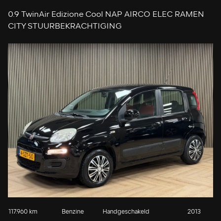
0.9 TwinAir Edizione Cool NAP AIRCO ELEC RAMEN
CITY STUURBEKRACHTIGING
117.960 km
Benzine
Handgeschakeld
2013