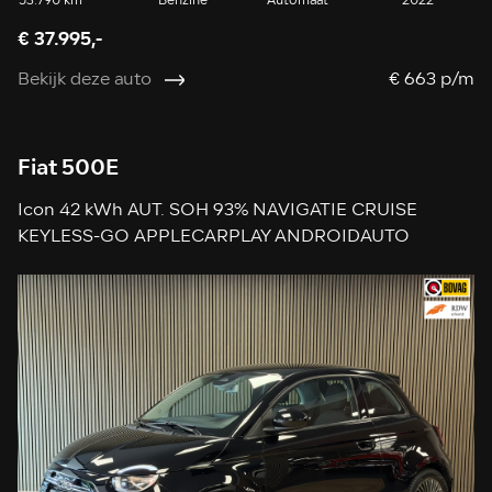
53.790 km
Benzine
Automaat
2022
€ 37.995,-
Bekijk deze auto
€ 663 p/m
Fiat 500E
Icon 42 kWh AUT. SOH 93% NAVIGATIE CRUISE
KEYLESS-GO APPLECARPLAY ANDROIDAUTO