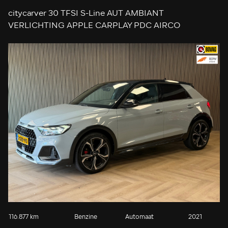
citycarver 30 TFSI S-Line AUT AMBIANT
VERLICHTING APPLE CARPLAY PDC AIRCO
KEYLESS-GO STOELVERWARMING START/STOP
CRUISE
116.877 km
Benzine
Automaat
2021