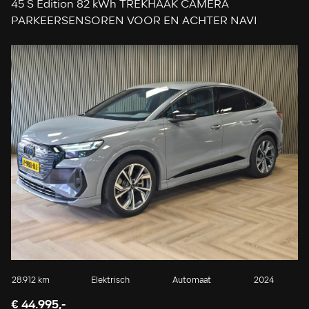
45 S Edition 82 kWh TREKHAAK CAMERA
PARKEERSENSOREN VOOR EN ACHTER NAVI
ADAPTIEVE CRUISE CONTROL
28.912 km
Elektrisch
Automaat
2024
€ 44.995,-