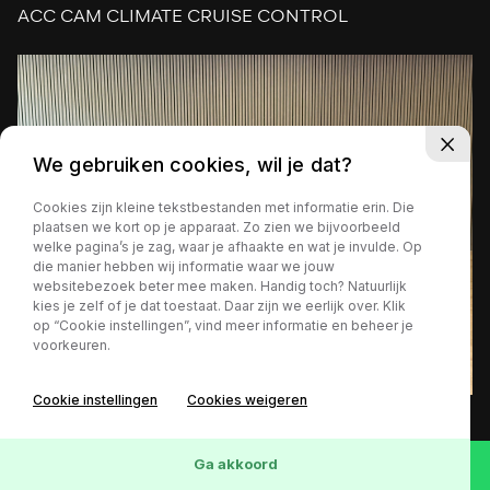
ACC CAM CLIMATE CRUISE CONTROL
We gebruiken cookies, wil je dat?
Cookies zijn kleine tekstbestanden met informatie erin. Die
plaatsen we kort op je apparaat. Zo zien we bijvoorbeeld
welke pagina’s je zag, waar je afhaakte en wat je invulde. Op
die manier hebben wij informatie waar we jouw
websitebezoek beter mee maken. Handig toch? Natuurlijk
kies je zelf of je dat toestaat. Daar zijn we eerlijk over. Klik
op “Cookie instellingen”, vind meer informatie en beheer je
voorkeuren.
Cookie instellingen
Cookies weigeren
54.545 km
Benzine
Automaat
2018
€ 17.999,-
Ga akkoord