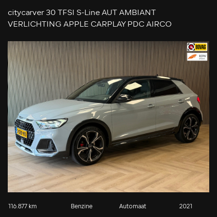
citycarver 30 TFSI S-Line AUT AMBIANT
VERLICHTING APPLE CARPLAY PDC AIRCO
KEYLESS-GO STOELVERWARMING START/STOP
CRUISE
116.877 km
Benzine
Automaat
2021