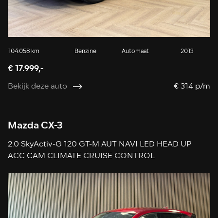
104.058 km
Benzine
Automaat
2013
€ 17.999,-
Bekijk deze auto
€ 314 p/m
Mazda CX-3
2.0 SkyActiv-G 120 GT-M AUT NAVI LED HEAD UP
ACC CAM CLIMATE CRUISE CONTROL