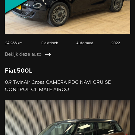
24.288 km
Elektrisch
Automaat
2022
Bekijk deze auto
Fiat 500L
0.9 TwinAir Cross CAMERA PDC NAVI CRUISE
CONTROL CLIMATE AIRCO