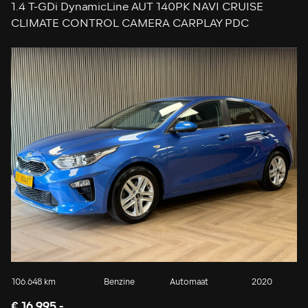
1.4 T-GDi DynamicLine AUT 140PK NAVI CRUISE
CLIMATE CONTROL CAMERA CARPLAY PDC
106.648 km
Benzine
Automaat
2020
€ 16.995,-