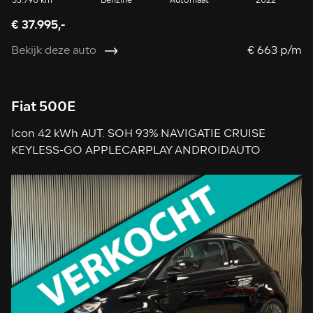
53.790 km
Benzine
Automaat
2022
€ 37.995,-
Bekijk deze auto
€ 663 p/m
Fiat 500E
Icon 42 kWh AUT. SOH 93% NAVIGATIE CRUISE
KEYLESS-GO APPLECARPLAY ANDROIDAUTO