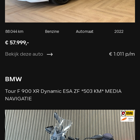
88.044 km
Benzine
Automaat
2022
€ 57.999,-
Bekijk deze auto
€ 1.011 p/m
BMW
Tour F 900 XR Dynamic ESA ZF *503 KM* MEDIA
NAVIGATIE