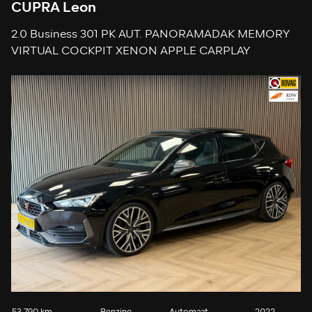
CUPRA Leon
2.0 Business 301 PK AUT. PANORAMADAK MEMORY
VIRTUAL COCKPIT XENON APPLE CARPLAY
CAMERA KEYLESS-GO CRUISE AIRCO