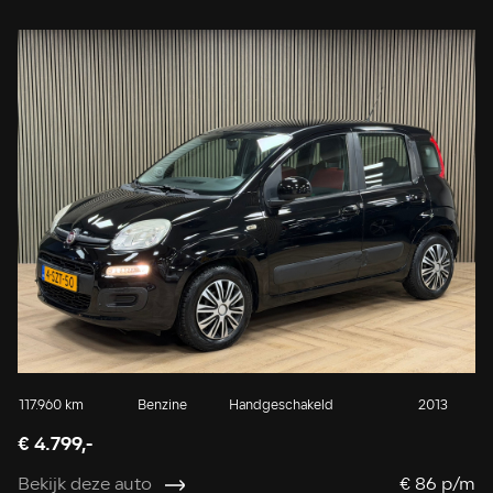
117.960 km
Benzine
Handgeschakeld
2013
€ 4.799,-
Bekijk deze auto
€ 86 p/m