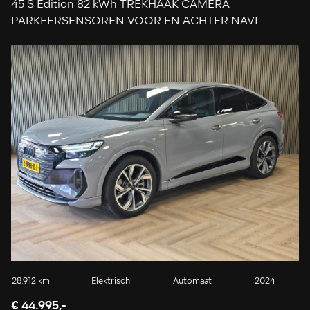
45 S Edition 82 kWh TREKHAAK CAMERA
PARKEERSENSOREN VOOR EN ACHTER NAVI
ADAPTIEVE CRUISE CONTROL
28.912 km
Elektrisch
Automaat
2024
€ 44.995,-