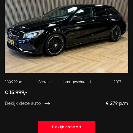
160.929 km
Benzine
Handgeschakeld
2017
18
€ 15.999,-
€ 
Bekijk deze auto
€ 279 p/m
Be
Bekijk aanbod