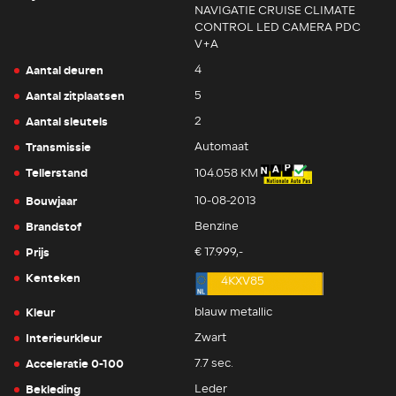
NAVIGATIE CRUISE CLIMATE
CONTROL LED CAMERA PDC
V+A
Aantal deuren
4
Aantal zitplaatsen
5
Aantal sleutels
2
Transmissie
Automaat
Tellerstand
104.058 KM
Bouwjaar
10-08-2013
Brandstof
Benzine
Prijs
€ 17.999,-
Kenteken
4KXV85
Kleur
blauw metallic
Interieurkleur
Zwart
Acceleratie 0-100
7.7 sec.
Bekleding
Leder