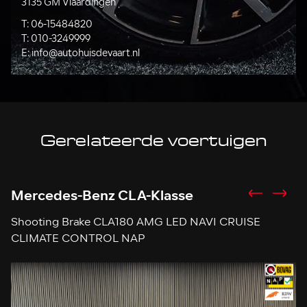
3135 GM Vlaardingen
T:
06-15484820
T:
010-3249999
E:
info@autohuisdevaart.nl
Gerelateerde voertuigen
Mercedes-Benz CLA-Klasse
A
Shooting Brake CLA180 AMG LED NAVI CRUISE
Sp
CLIMATE CONTROL NAP
p
S