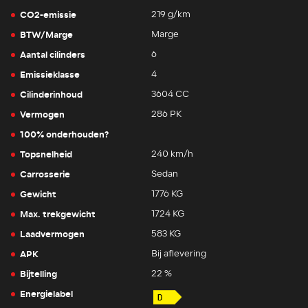
CO2-emissie
219 g/km
BTW/Marge
Marge
Aantal cilinders
6
Emissieklasse
4
Cilinderinhoud
3604 CC
Vermogen
286 PK
100% onderhouden?
Topsnelheid
240 km/h
Carrosserie
Sedan
Gewicht
1776 KG
Max. trekgewicht
1724 KG
Laadvermogen
583 KG
APK
Bij aflevering
Bijtelling
22 %
Energielabel